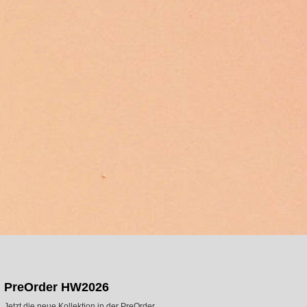
PreOrder HW2026
Jetzt die neue Kollektion in der PreOrder.